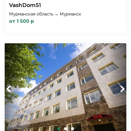
VashDom51
Мурманская область → Мурманск
от 1 500 р
Previous
Next