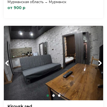
Мурманская область → Мурманск
от 900 р
Previous
Next
Kirovsk.red