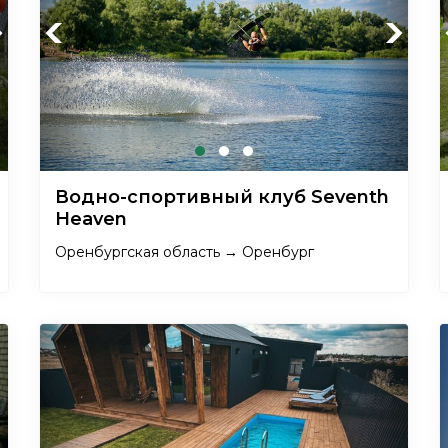
xt
Previous
Next
Водно-спортивный клуб Seventh
Heaven
Оренбургская область → Оренбург