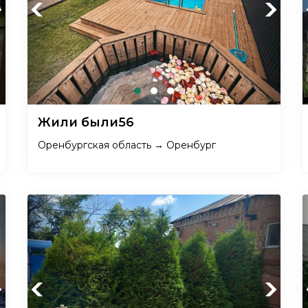
xt
Previous
Next
Жили были56
Оренбургская область → Оренбург
xt
Previous
Next