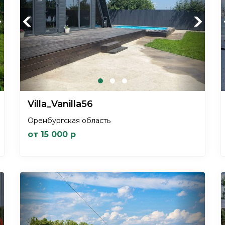
xt
Previous
Next
Villa_Vanilla56
Оренбургская область
от 15 000 р