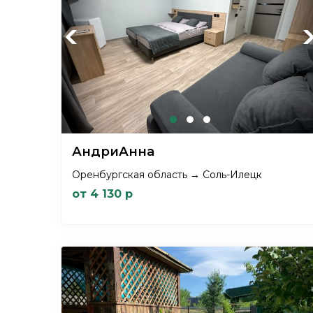
Previous
Ne
АндриАнна
Оренбургская область → Соль-Илецк
от 4 130 р