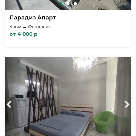
Парадиз Апарт
Крым → Феодосия
от 4 000 р
Previous
Next