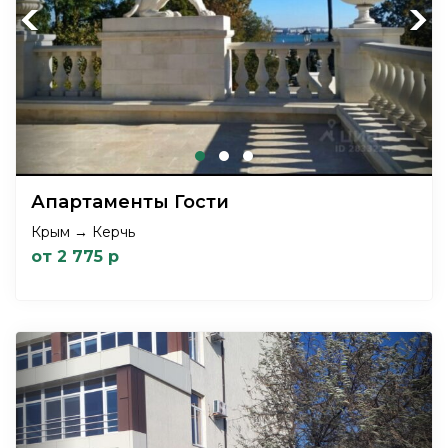
Previous
Next
Апартаменты Гости
Крым → Керчь
от 2 775 р