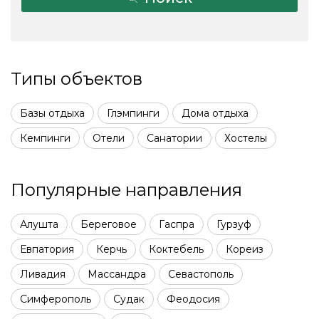
Типы объектов
Базы отдыха
Глэмпинги
Дома отдыха
Кемпинги
Отели
Санатории
Хостелы
Популярные направления
Алушта
Береговое
Гаспра
Гурзуф
Евпатория
Керчь
Коктебель
Кореиз
Ливадия
Массандра
Севастополь
Симферополь
Судак
Феодосия