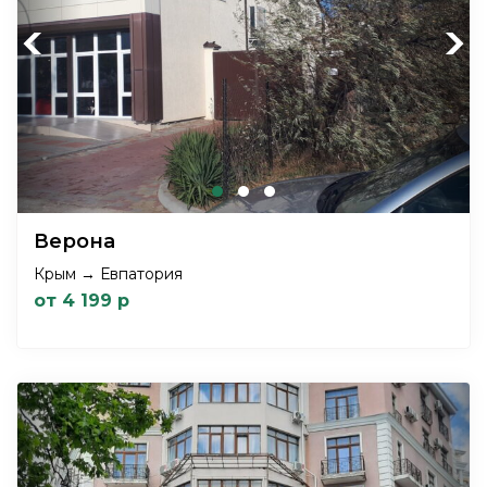
Previous
Next
Верона
Крым → Евпатория
от 4 199 р