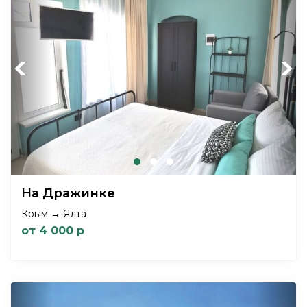
Previous
Next
На Дражинке
Крым → Ялта
от 4 000 р