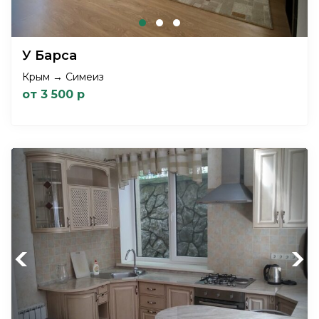
У Барса
Крым → Симеиз
от 3 500 р
Previous
Next