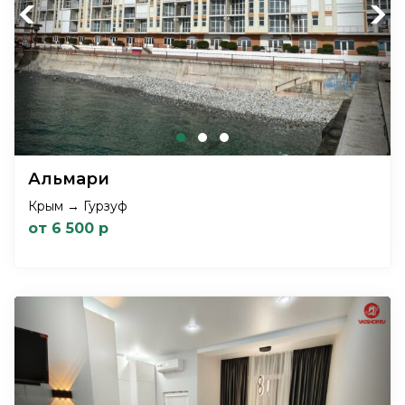
Previous
Next
Альмари
Крым → Гурзуф
от 6 500 р