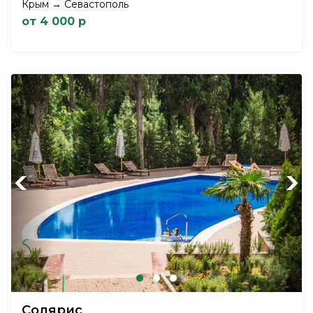
Крым → Севастополь
от 4 000 р
Previous
Next
Солярис