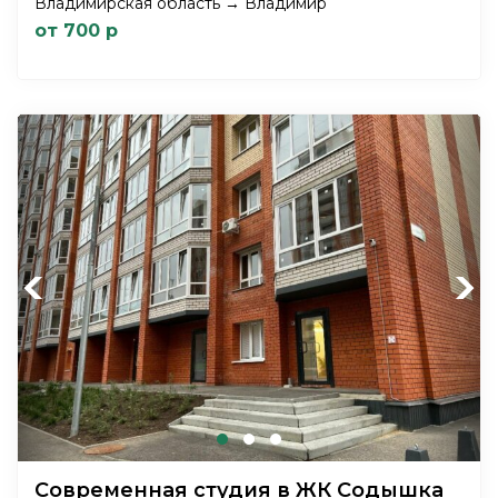
Владимирская область → Владимир
от 700 р
Previous
Next
Современная студия в ЖК Содышка