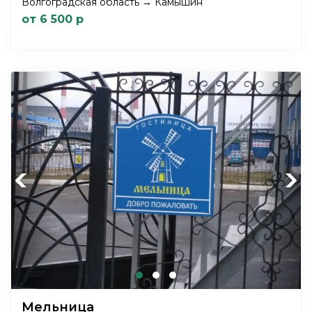
Волгоградская область → Камышин
от 6 500 р
Previous
Next
Мельница