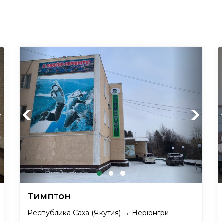
xt
Previous
Next
Тимптон
Республика Саха (Якутия) → Нерюнгри