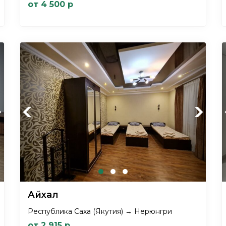
от 4 500 р
xt
Previous
Next
Айхал
Республика Саха (Якутия) → Нерюнгри
от 2 915 р