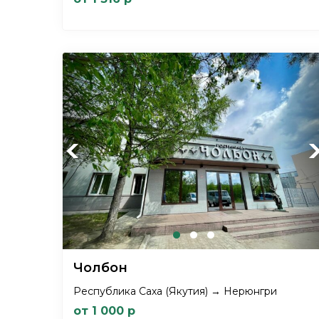
Previous
Ne
Чолбон
Республика Саха (Якутия) → Нерюнгри
от 1 000 р