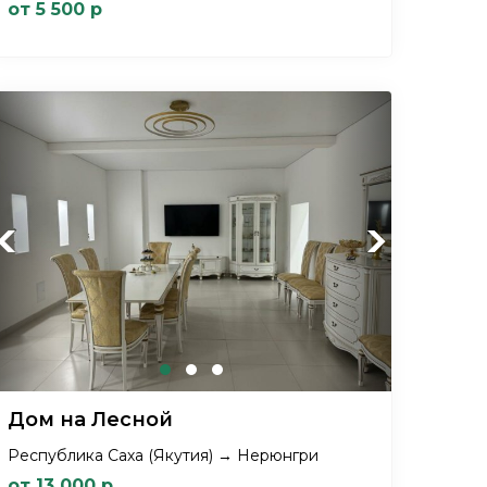
от 5 500 р
Previous
Next
Дом на Лесной
Республика Саха (Якутия) → Нерюнгри
от 13 000 р