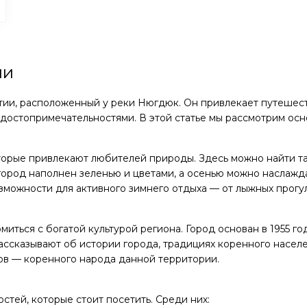
ии
тии, расположенный у реки Нюгдюк. Он привлекает путешест
и достопримечательностями. В этой статье мы рассмотрим 
рые привлекают любителей природы. Здесь можно найти таеж
город наполнен зеленью и цветами, а осенью можно наслажд
зможности для активного зимнего отдыха — от лыжных прогул
ься с богатой культурой региона. Город основан в 1955 год
ассказывают об истории города, традициях коренного насел
ов — коренного народа данной территории.
тей, которые стоит посетить. Среди них: