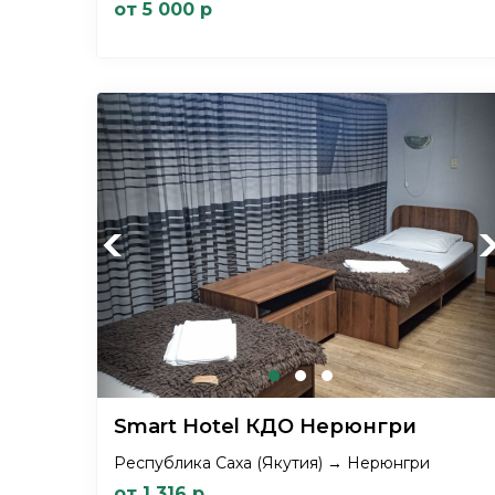
от 5 000 р
Previous
Ne
Smart Hotel КДО Нерюнгри
Республика Саха (Якутия) → Нерюнгри
от 1 316 р