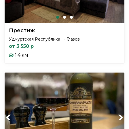
Престиж
Удмуртская Республика → Глазов
от 3 550 р
1.4 км
Previous
Next