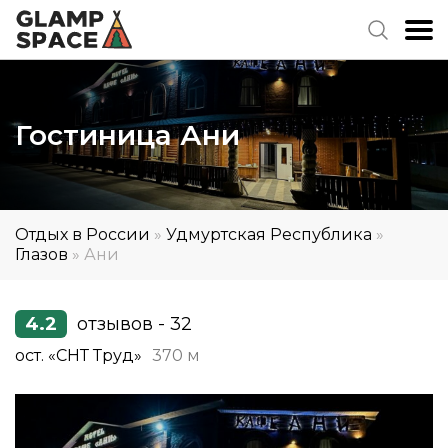
Гостиница Ани
Отдых в России
»
Удмуртская Республика
»
Глазов
»
Ани
4.2
отзывов - 32
ост. «СНТ Труд»
370 м