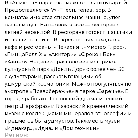
В «Ани» есть парковка, можно оплатить картой.
Предоставляется Wi-Fi, есть телевизор. В
комнатах имеются стиральная машина, утюг,
туалет и душ. На первом этаже — ресторан с
летней верандой. В ресторане готовят шашлыки
и овощи на гриле. В окрестностях находятся
кафе и рестораны: «Пекарня», «Мистер Гирос»,
«ПиццаРолл Xl», «Акитори», «Фрекен Бок»,
«Хантер». Недалеко расположен историко-
культурный парк «ДондыДор» с более чем 30
скульптурами, рассказывающими об
удмуртской космогонии. Можно прогуляться по
экотропе «Правобережье» в парке «Заречье». В
городе работают Глазовский драматический
театр «Парафраз» и Глазовский краеведческий
музей с коллекциями минералов, этнографии и
предметов быта удмуртов. Также есть музеи
«Иднакар», «Идна» и «Дом техники».
Регион: