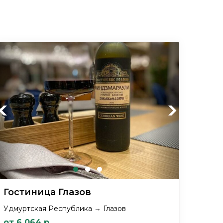
Previous
Next
Гостиница Глазов
Удмуртская Республика → Глазов
от 6 064 р