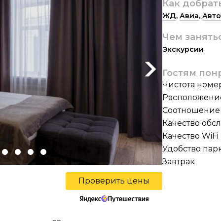
Как добрат
ЖД
,
Авиа
,
Авто
Чем занять
Экскурсии
Next
Гостям пон
Чистота номе
Расположени
Соотношение 
Качество обс
Качество WiFi
Удобство пар
Завтрак
Проверить цены