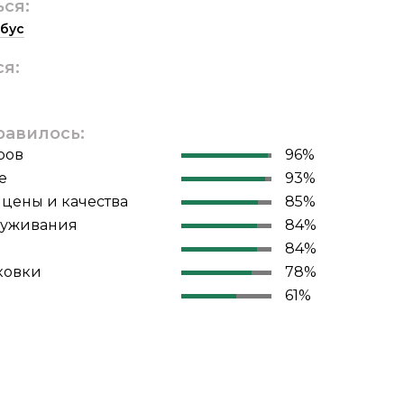
ься:
бус
ся:
равилось:
ров
96%
е
93%
цены и качества
85%
луживания
84%
84%
ковки
78%
61%