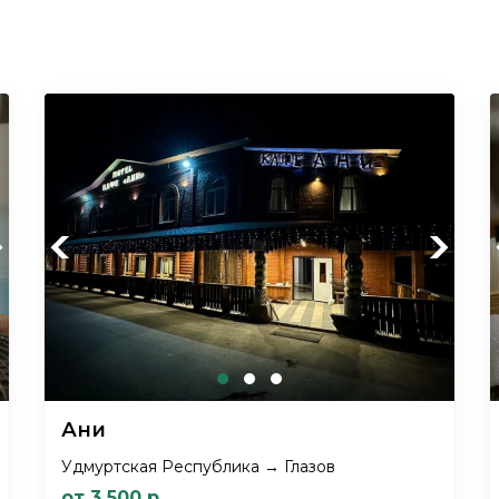
xt
Previous
Next
Ани
Удмуртская Республика → Глазов
от 3 500 р