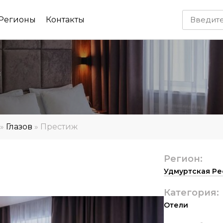
Регионы
Контакты
*
»
Глазов
»
Престиж
Регион:
Удмуртская Ре
Категория:
Отели