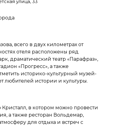
тская улица, 33
города
зова, всего в двух километрах от
ностях отеля расположены ряд
рк, драматический театр «Парафраз»,
тадион «Прогресс», а также
отметить историко-культурный музей-
т любителей истории и культуры.
 Кристалл, в котором можно провести
ия, а также ресторан Вольдемар,
мосферу для отдыха и встреч с