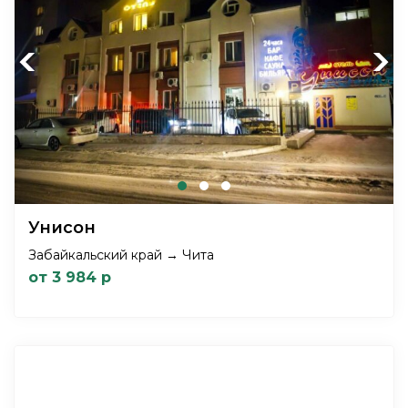
Previous
Next
Унисон
Забайкальский край → Чита
от 3 984 р