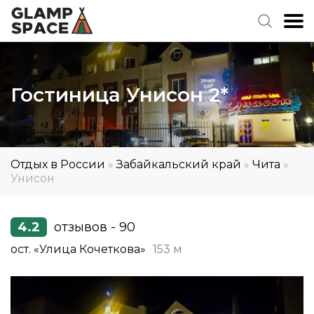
Гостиница Унисон 2*
Отдых в России
»
Забайкальский край
»
Чита
»
Унисон
4.2
отзывов - 90
ост. «Улица Кочеткова»
153 м