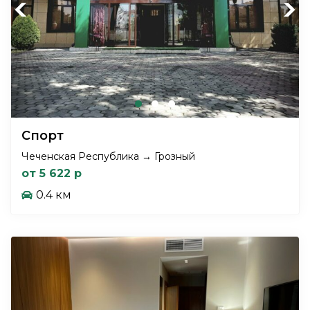
Previous
Next
Спорт
Чеченская Республика → Грозный
от 5 622 р
0.4 км