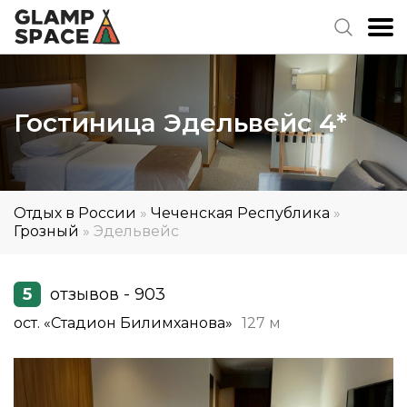
Гостиница Эдельвейс 4*
Отдых в России
»
Чеченская Республика
»
Грозный
»
Эдельвейс
5
отзывов - 903
ост. «Стадион Билимханова»
127 м