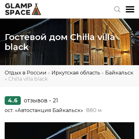
Гостевой дом Chilla villa
black
Отдых в России
»
Иркутская область
»
Байкальск
»
Chilla villa black
4.6
отзывов - 21
ост. «Автостанция Байкальск»
880 м