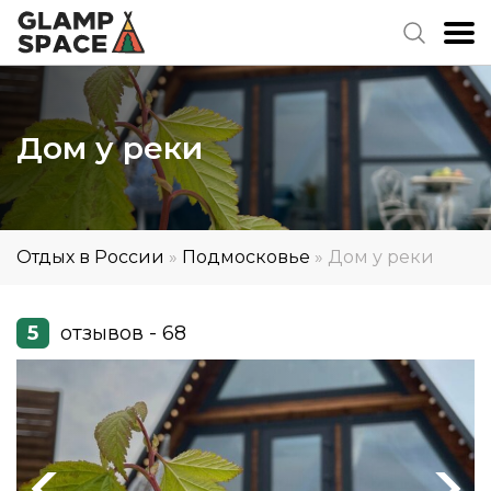
Дом у реки
Отдых в России
»
Подмосковье
»
Дом у реки
5
отзывов - 68
Previous
Next