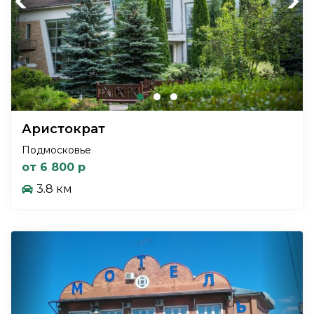
Previous
Next
Аристократ
Подмосковье
от 6 800 р
3.8 км