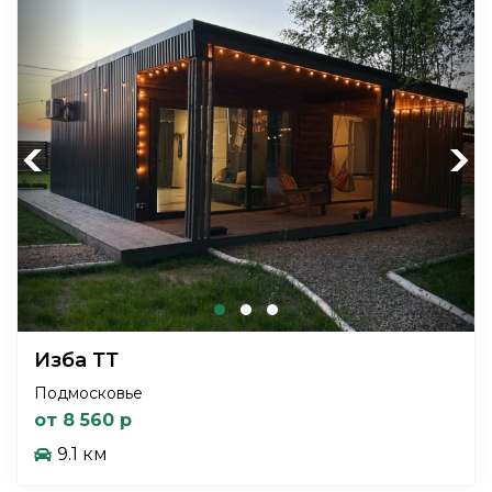
Previous
Next
Изба ТТ
Подмосковье
от 8 560 р
9.1 км