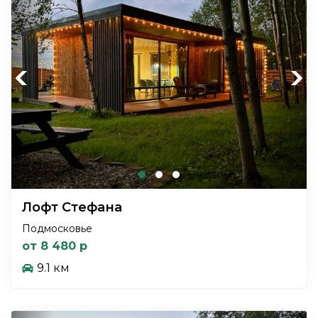
Previous
Next
Лофт Стефана
Подмосковье
от 8 480 р
9.1 км