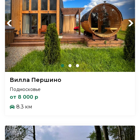
Previous
Next
Вилла Першино
Подмосковье
от 8 000 р
8.3 км