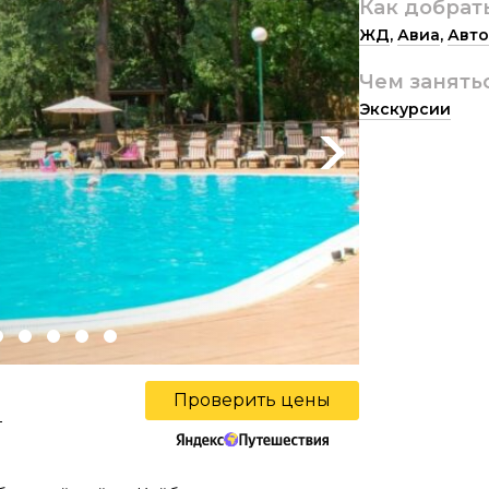
Как добрат
ЖД
,
Авиа
,
Авто
Чем занять
Экскурсии
Next
Проверить цены
ы