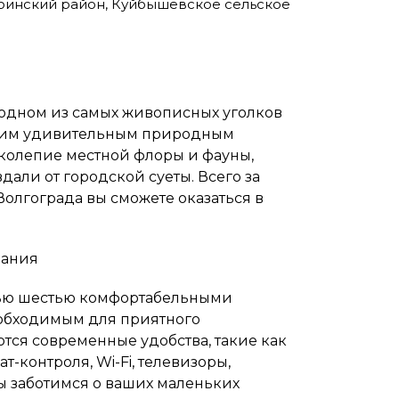
убинский район, Куйбышевское сельское
 одном из самых живописных уголков
воим удивительным природным
ликолепие местной флоры и фауны,
дали от городской суеты. Всего за
Волгограда вы сможете оказаться в
вания
тью шестью комфортабельными
еобходимым для приятного
ся современные удобства, такие как
-контроля, Wi-Fi, телевизоры,
 заботимся о ваших маленьких