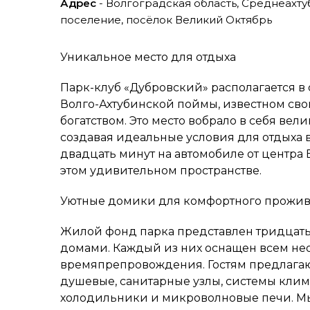
Адрес
- Волгоградская область, Среднеахт
поселение, посёлок Великий Октябрь
Уникальное место для отдыха
Парк-клуб «Дубровский» располагается в
Волго-Ахтубинской поймы, известном с
богатством. Это место вобрало в себя ве
создавая идеальные условия для отдыха в
двадцать минут на автомобиле от центра 
этом удивительном пространстве.
Уютные домики для комфортного прожи
Жилой фонд парка представлен тридца
домами. Каждый из них оснащен всем н
времяпрепровождения. Гостям предлагают
душевые, санитарные узлы, системы климат
холодильники и микроволновые печи. Мы