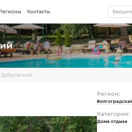
Регионы
Контакты
кий
»
Дубровский
Регион:
Волгоградская
Категория:
Дома отдыха