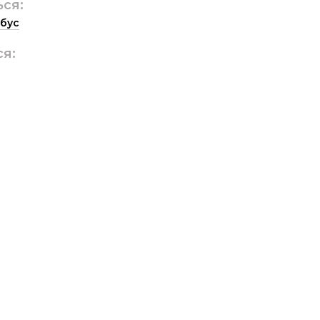
ься:
бус
ся: