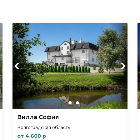
xt
Previous
Next
Вилла София
Волгоградская область
от 4 600 р