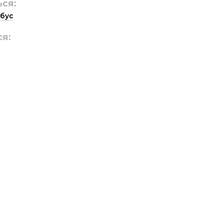
ься:
бус
ся: