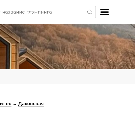
дыгея
→
Даховская