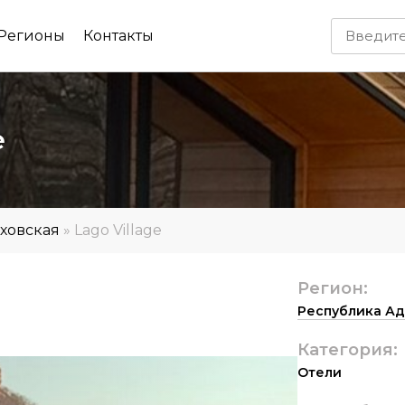
Регионы
Контакты
e
ховская
»
Lago Village
Регион:
Республика А
Категория:
Отели