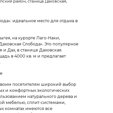
пский район, станица Даховская,
ода»: идеальное место для отдыха в
гея, на курорте Лаго-Наки,
аховская Слобода». Это популярное
я и Дах, в станице Даховская.
адь в 4000 кв. м и предлагает
.
е
своим посетителям широкий выбор
ых и комфортных экологических
ользованием натурального дерева и
й мебелью, сплит-системами,
х комнатах имеются все