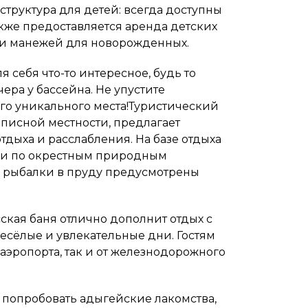
труктура для детей: всегда доступны
акже предоставляется аренда детских
 и манежей для новорожденных.
 себя что-то интересное, будь то
ера у бассейна. Не упустите
го уникального места!Туристический
писной местности, предлагает
дыха и расслабления. На базе отдыха
сии по окрестным природным
 рыбалки в пруду предусмотрены
кая баня отлично дополнит отдых с
есёлые и увлекательные дни. Гостям
аэропорта, так и от железнодорожного
о попробовать адыгейские лакомства,