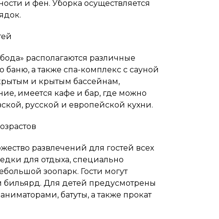
сти и фен. Уборка осуществляется
ядок.
тей
обода» располагаются различные
ю баню, а также спа-комплекс с сауной
ткрытым и крытым бассейнам,
ие, имеется кафе и бар, где можно
ской, русской и европейской кухни.
озрастов
жество развлечений для гостей всех
седки для отдыха, специально
большой зоопарк. Гости могут
й бильярд. Для детей предусмотрены
ниматорами, батуты, а также прокат