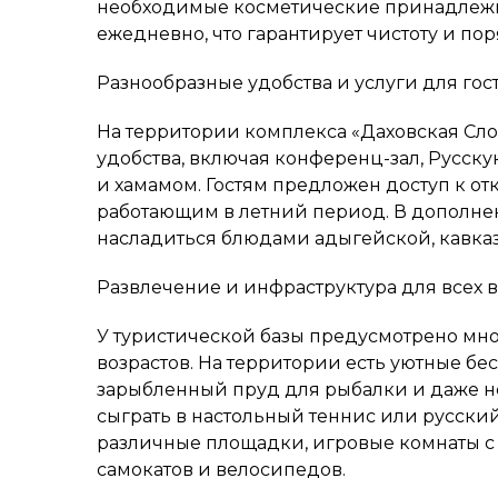
необходимые косметические принадлежно
ежедневно, что гарантирует чистоту и пор
Разнообразные удобства и услуги для гос
На территории комплекса «Даховская Сл
удобства, включая конференц-зал, Русску
и хамамом. Гостям предложен доступ к о
работающим в летний период. В дополнен
насладиться блюдами адыгейской, кавказ
Развлечение и инфраструктура для всех в
У туристической базы предусмотрено мно
возрастов. На территории есть уютные бе
зарыбленный пруд для рыбалки и даже не
сыграть в настольный теннис или русски
различные площадки, игровые комнаты с а
самокатов и велосипедов.