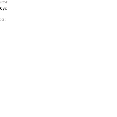
ься:
бус
ся: