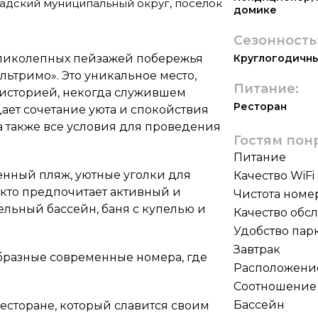
радский муниципальный округ, посёлок
домике
Сезонность
еликолепных пейзажей побережья
Круглогодичн
льтримо». Это уникальное место,
Питание:
й историей, некогда служившем
Ресторан
ает сочетание уюта и спокойствия
а также все условия для проведения
Гостям пон
Питание
енный пляж, уютные уголки для
Качество WiFi
, кто предпочитает активный и
Чистота номе
ельный бассейн, баня с купелью и
Качество обс
Удобство пар
Завтрак
бразные современные номера, где
Расположени
Соотношение 
Бассейн
есторане, который славится своим