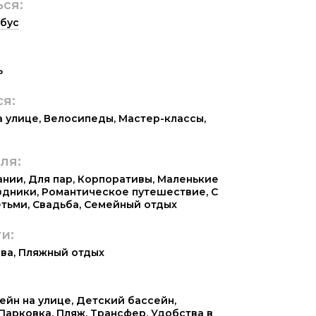
ься:
бус
ь
ся:
а улице
,
Велосипеды
,
Мастер-классы
,
ля:
ании
,
Для пар
,
Корпоративы
,
Маленькие
здники
,
Романтическое путешествие
,
С
етьми
,
Свадьба
,
Семейный отдых
и:
ива
,
Пляжный отдых
ейн на улице
,
Детский бассейн
,
Парковка
,
Пляж
,
Трансфер
,
Удобства в