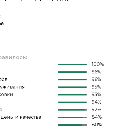
:
ый
равилось:
100%
96%
ров
96%
луживания
95%
ковки
95%
94%
е
92%
цены и качества
84%
80%