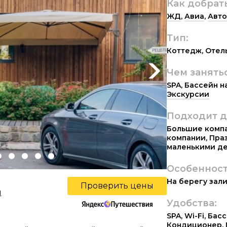
Как добрат
ЖД
,
Авиа
,
Авто
Тип:
Коттедж
,
Отел
Чем занять
Next
SPA
,
Бассейн н
Экскурсии
Подходит д
Большие комп
компании
,
Пра
маленькими д
Особенност
На берегу зал
Проверить цены
ы
Удобства:
SPA
,
Wi-Fi
,
Басс
Кондиционер
,