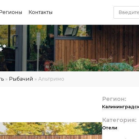
Регионы
Контакты
4*
ть
»
Рыбачий
»
Альтримо
Регион:
Калининградск
Категория:
Отели