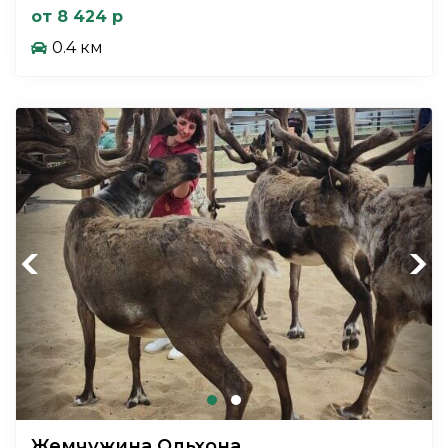
от 8 424 р
0.4 км
Previous
Next
Жемчужина Ольхона