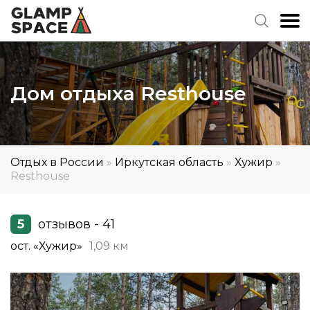
Дом отдыха Resthouse
Отдых в России
»
Иркутская область
»
Хужир
»
Resthouse
5
отзывов - 41
ост. «Хужир»
1,09 км