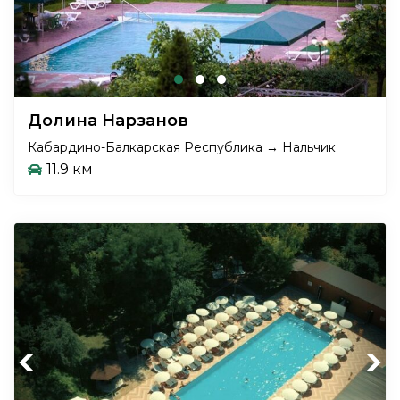
Долина Нарзанов
Кабардино-Балкарская Республика → Нальчик
11.9 км
Previous
Next