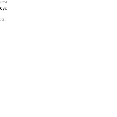
ься:
бус
ся: