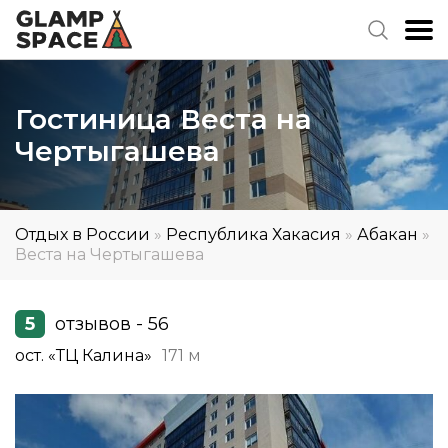
Гостиница Веста на
Чертыгашева
Отдых в России
»
Республика Хакасия
»
Абакан
»
Веста на Чертыгашева
5
отзывов - 56
ост. «ТЦ Калина»
171 м