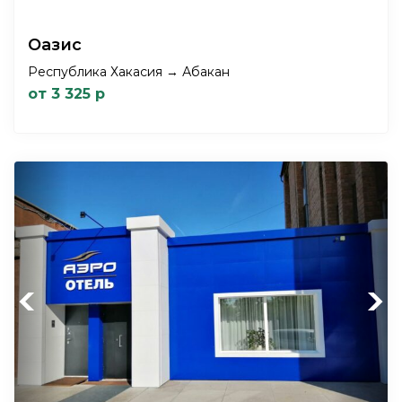
Оазис
Республика Хакасия → Абакан
от 3 325 р
Previous
Next