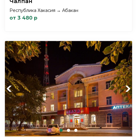
Чалпан
Республика Хакасия → Абакан
от 3 480 р
Previous
Next