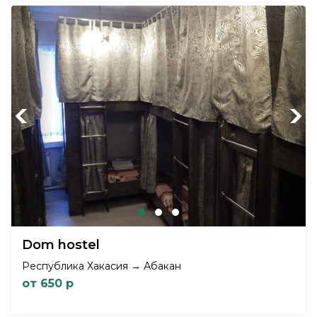
Previous
Next
Dom hostel
Республика Хакасия → Абакан
от 650 р