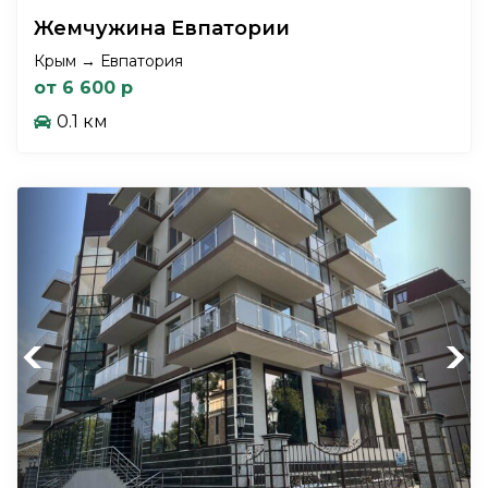
Жемчужина Евпатории
Крым → Евпатория
от 6 600 р
0.1 км
Previous
Next