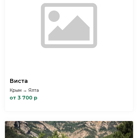
Виста
Крым → Ялта
от 3 700 р