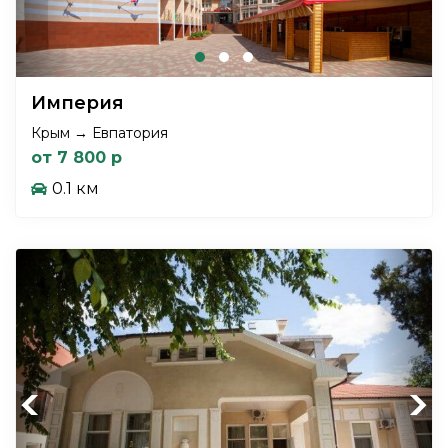
Империя
Крым → Евпатория
от 7 800 р
0.1 км
Previous
Next