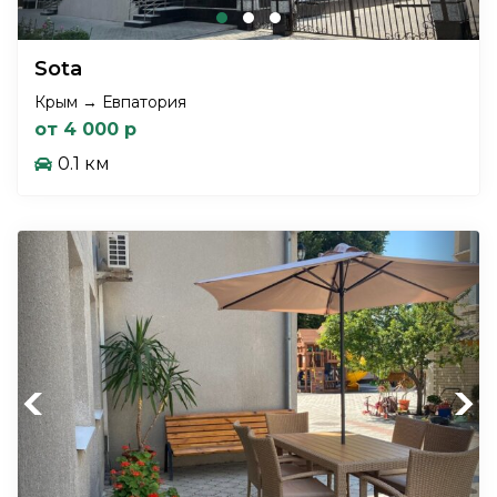
Sota
Крым → Евпатория
от 4 000 р
0.1 км
Previous
Next