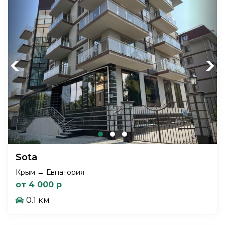
Previous
Next
Sota
Крым → Евпатория
от 4 000 р
0.1 км