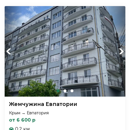
Previous
Next
Жемчужина Евпатории
Крым → Евпатория
от 6 600 р
0.2 км