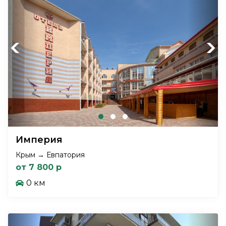
Previous
Next
Империя
Крым → Евпатория
от 7 800 р
0 км