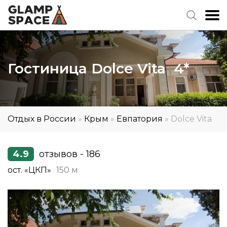
Гостиница Dolce Vita 4*
Отдых в России
»
Крым
»
Евпатория
»
Dolce Vita
4.9
отзывов - 186
ост. «ЦКП»
150 м