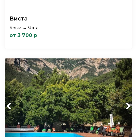
Виста
Крым → Ялта
от 3 700 р
Previous
Next