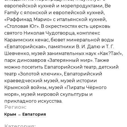
европейской кухней и морепродуктами, Be
Family с японской и европейской кухней,
«Раффинад Марио» с итальянской кухней,
«Столовая Юг». В окрестностях есть церковь
святого Николая Чудотворца, комплекс
Караимских кенас, бювет минеральной воды
«Евпаторийская», памятники В. И. Далю и Т. Г.
Шевченко, музей занимательных наук «Как?Так!»,
парк динозавров «Затерянный мир». Также
можно посетить Евпаторийский театр, детский
театр «Золотой ключик», Евпаторийский
краеведческий музей, музей истории
Крымской войны, музей «Пираты Чёрного
моря», музей мировой скульптуры и
прикладного искусства.
Регион:
Крым
→
Евпатория
Категория: