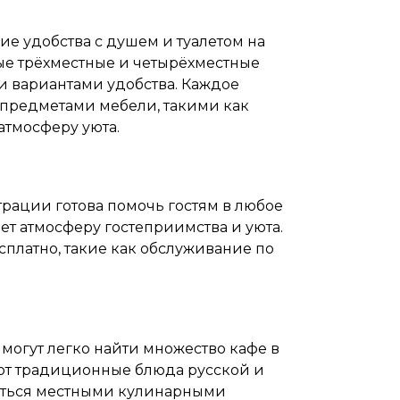
ие удобства с душем и туалетом на
ные трёхместные и четырёхместные
и вариантами удобства. Каждое
редметами мебели, такими как
атмосферу уюта.
трации готова помочь гостям в любое
ает атмосферу гостеприимства и уюта.
сплатно, такие как обслуживание по
и могут легко найти множество кафе в
ют традиционные блюда русской и
диться местными кулинарными