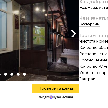
Как добрат
ЖД
,
Авиа
,
Авто
Чем занять
Экскурсии
Next
Гостям пон
Чистота номе
Качество обс
Расположени
Соотношение 
Качество WiFi
Удобство пар
Завтрак
Проверить цены