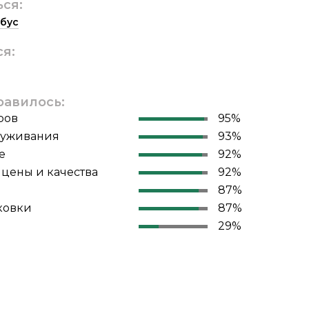
ься:
бус
ся:
равилось:
ров
95%
луживания
93%
е
92%
цены и качества
92%
87%
ковки
87%
29%