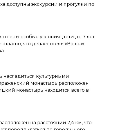
ха доступны экскурсии и прогулки по
трены особые условия: дети до 7 лет
сплатно, что делает отель «Волна»
а.
оль насладиться культурными
браженский монастырь расположен
оицкий монастырь находится всего в
асположен на расстоянии 2,4 км, что
ует передвигаться по городу и его