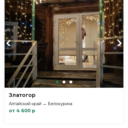
Previous
Next
Златогор
Алтайский край → Белокуриха
от 4 600 р