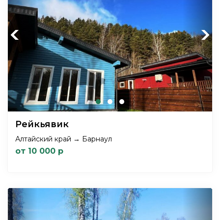
Previous
Next
Рейкьявик
Алтайский край → Барнаул
от 10 000 р