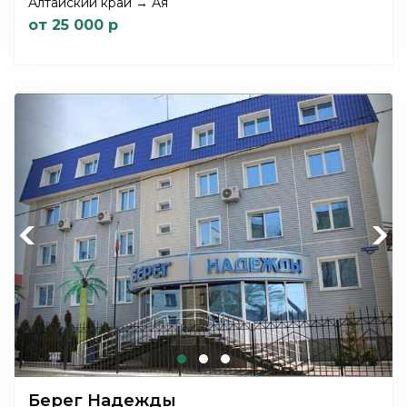
Алтайский край → Ая
от 25 000 р
Previous
Next
Берег Надежды