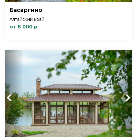
Басаргино
Алтайский край
от 8 000 р
Previous
Next