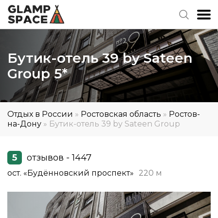
Бутик-отель 39 by Sateen
Group 5*
Отдых в России
»
Ростовская область
»
Ростов-
на-Дону
»
Бутик-отель 39 by Sateen Group
5
отзывов - 1447
ост. «Будённовский проспект»
220 м