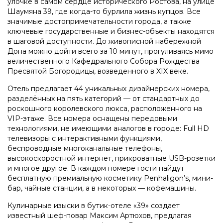
улочке в самом сердце исторического Ростова, на улице
Шаумяна 39, где когда-то бурлила жизнь купцов. Все
значимые достопримечательности города, а также
ключевые государственные и бизнес-объекты находятся
в шаговой доступности. До живописной набережной
Дона можно дойти всего за 10 минут, прогуливаясь мимо
величественного Кафедрального Собора Рождества
Пресвятой Богородицы, возведенного в XIX веке.
Отель предлагает 44 уникальных дизайнерских номера,
разделённых на пять категорий — от стандартных до
роскошного королевского люкса, расположенного на
VIP-этаже. Все номера оснащены передовыми
технологиями, не имеющими аналогов в городе: Full HD
телевизоры с интерактивными функциями,
беспроводные многоканальные телефоны,
высокоскоростной интернет, прикроватные USB-розетки
и многое другое. В каждом номере гости найдут
бесплатную премиальную косметику Penhaligon’s, мини-
бар, чайные станции, а в некоторых — кофемашины.
Кулинарные изыски в бутик-отеле «39» создает
известный шеф-повар Максим Артюхов, предлагая