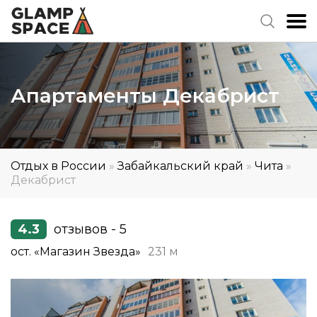
Апартаменты Декабрист
Отдых в России
»
Забайкальский край
»
Чита
»
Декабрист
4.3
отзывов - 5
ост. «Магазин Звезда»
231 м