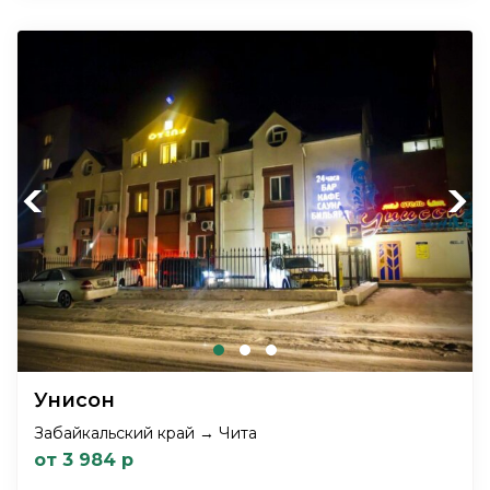
Previous
Next
Унисон
Забайкальский край → Чита
от 3 984 р