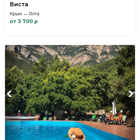
Виста
Крым → Ялта
от 3 700 р
Previous
Next