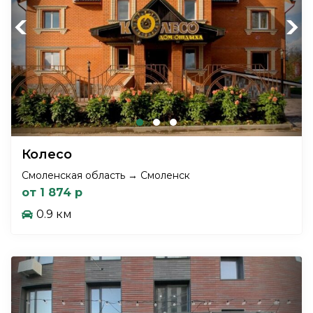
Previous
Next
Колесо
Смоленская область → Смоленск
от 1 874 р
0.9 км