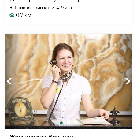
Забайкальский край → Чита
0.7 км
Previous
Next
Жемчужина Востока