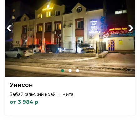
Previous
Next
Унисон
Забайкальский край → Чита
от 3 984 р