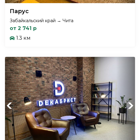
Парус
Забайкальский край → Чита
от 2 741 р
1.3 км
Previous
Next