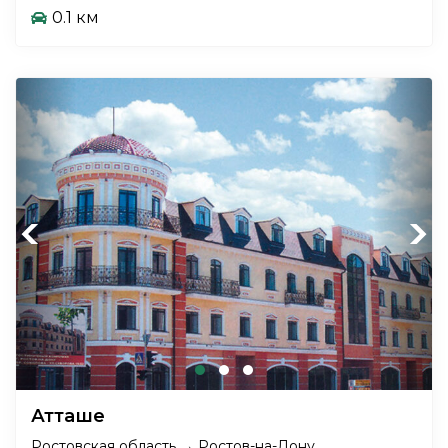
0.1 км
Previous
Next
Атташе
Ростовская область → Ростов-на-Дону