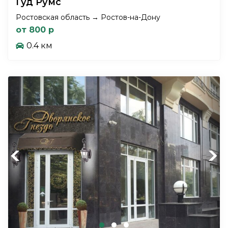
Гуд Румс
Ростовская область → Ростов-на-Дону
от 800 р
0.4 км
Previous
Next