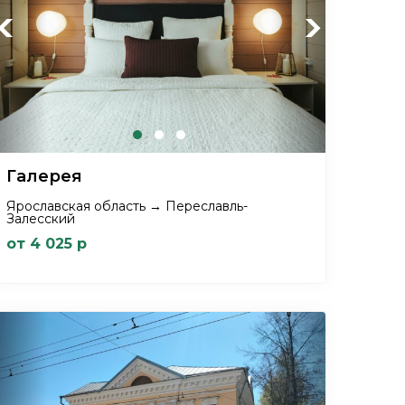
Previous
Next
Галерея
Ярославская область → Переславль-
Залесский
от 4 025 р