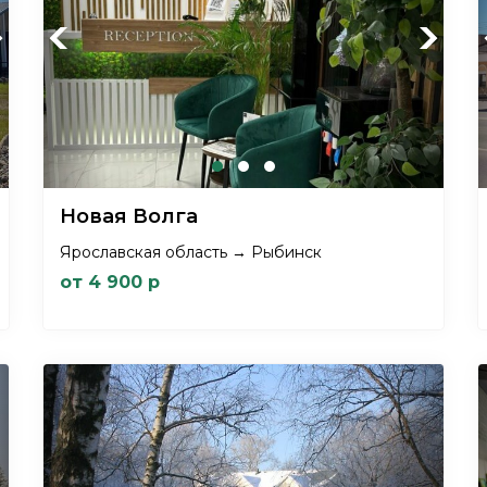
xt
Previous
Next
Новая Волга
Ярославская область → Рыбинск
от 4 900 р