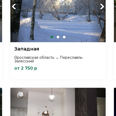
xt
Previous
Next
Западная
Ярославская область → Переславль-
Залесский
от 2 750 р