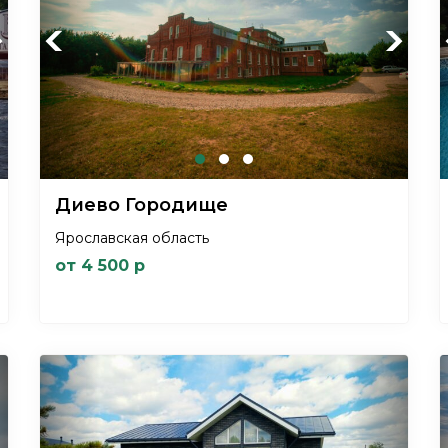
xt
Previous
Next
Диево Городище
Ярославская область
от 4 500 р