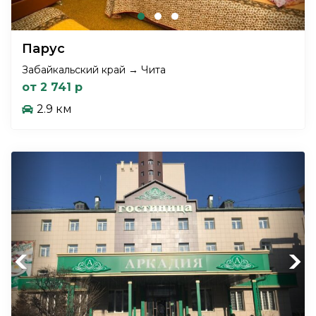
Парус
Забайкальский край → Чита
от 2 741 р
2.9 км
Previous
Next