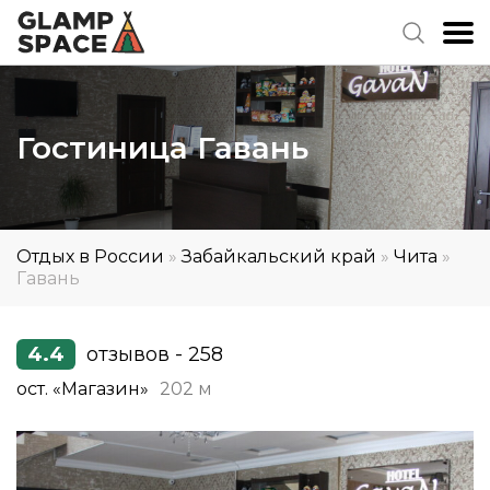
Гостиница Гавань
Отдых в России
»
Забайкальский край
»
Чита
»
Гавань
4.4
отзывов - 258
ост. «Магазин»
202 м