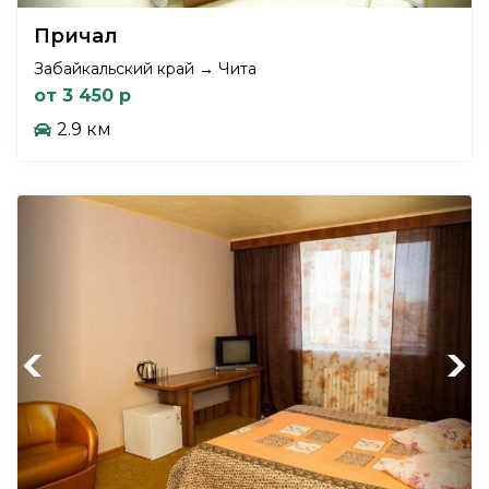
Причал
Забайкальский край → Чита
от 3 450 р
2.9 км
Previous
Next