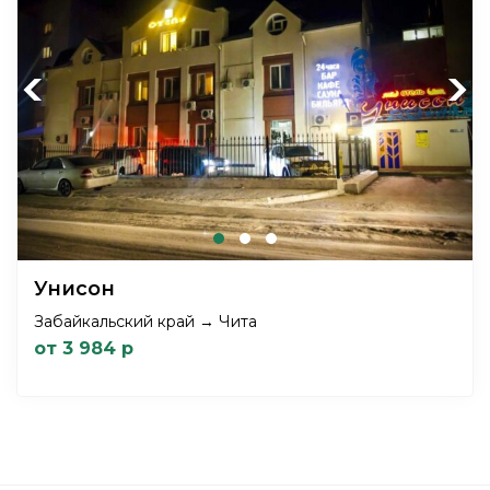
Previous
Next
Унисон
Забайкальский край → Чита
от 3 984 р