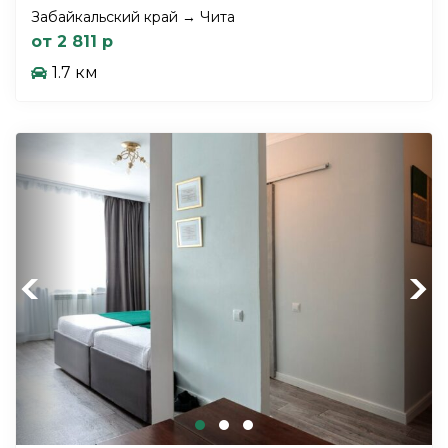
Забайкальский край → Чита
от 2 811 р
1.7 км
Previous
Next