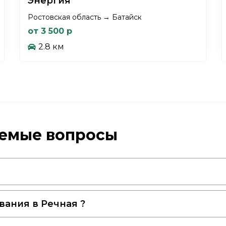
Энергия
Ростовская область → Батайск
от 3 500 р
2.8 км
аемые вопросы
вания в Речная ?