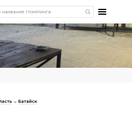
ласть
→
Батайск