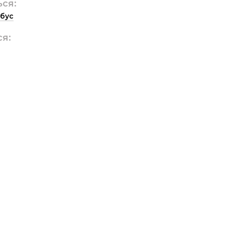
ься:
бус
ся: