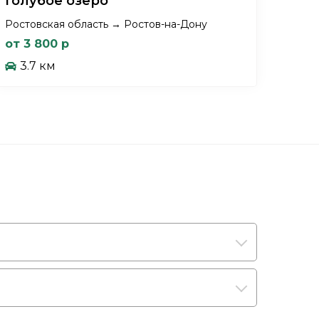
Голубое озеро
Ростовская область → Ростов-на-Дону
от 3 800 р
3.7 км