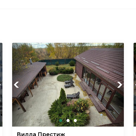
xt
Previous
Next
Вилла Престиж