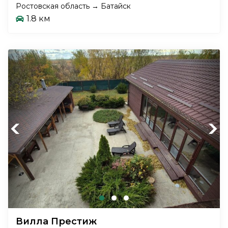
Ростовская область → Батайск
1.8 км
Previous
Next
Вилла Престиж